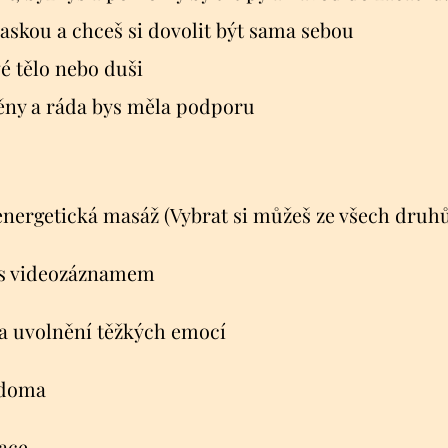
maskou a chceš si dovolit být sama sebou
vé tělo nebo duši
měny a ráda bys měla podporu
 energetická masáž (Vybrat si můžeš ze všech dru
+ s videozáznamem
a uvolnění těžkých emocí
 doma
lace