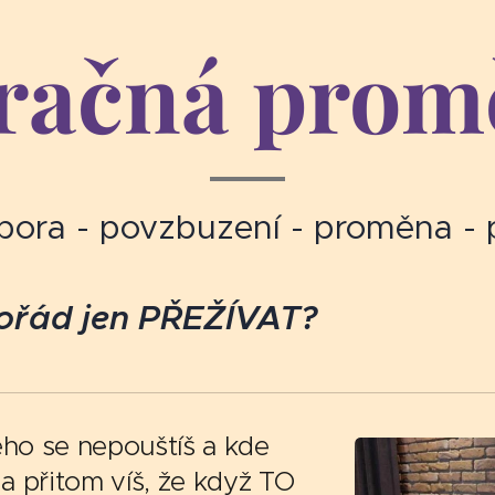
račná pro
pora - povzbuzení - proměna - 
ořád jen PŘEŽÍVAT?
eho se nepouštíš a kde
 a přitom víš, že když TO