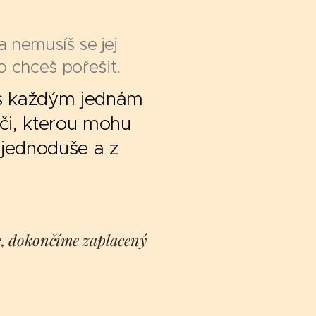
 nemusíš se jej
co chceš pořešit.
o s každým jednám
éči, kterou mohu
i jednoduše a z
ve, dokončíme zaplacený