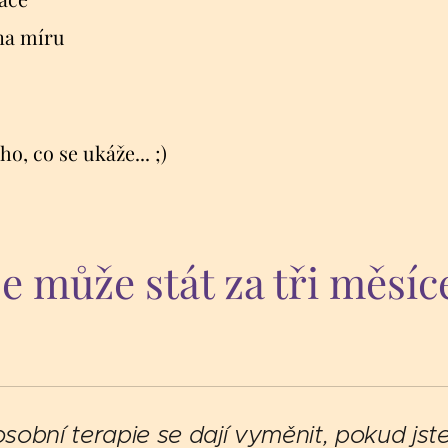
na míru
o, co se ukáže... ;)
e může stát za tři měsí
osobní terapie se dají vyměnit, pokud js