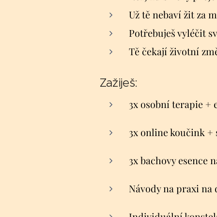
Už tě nebaví žit za 
Potřebuješ vyléčit s
Tě čekají životní z
Zažiješ:
3x osobní terapie +
3x online koučink 
3x bachovy esence n
Návody na praxi na
Individuální konste