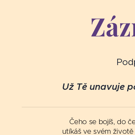
Záz
Pod
Už Tě unavuje p
Čeho se bojíš, do č
utíkáš ve svém životě