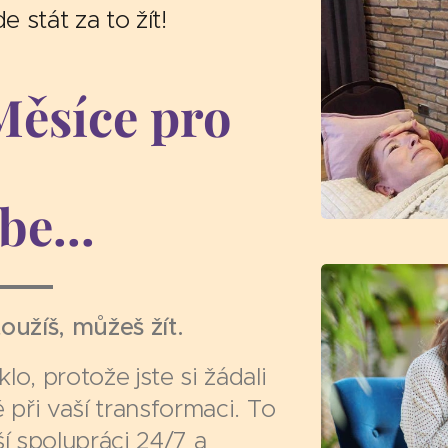
 stát za to žít!
Měsíce pro
be...
užíš, můžeš žít.
lo, protože jste si žádali
 při vaší transformaci. To
í spolupráci 24/7 a