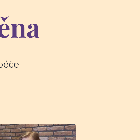
měna
péče