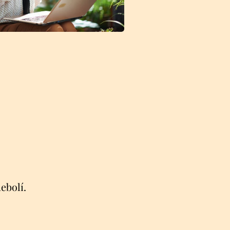
nebolí.
.