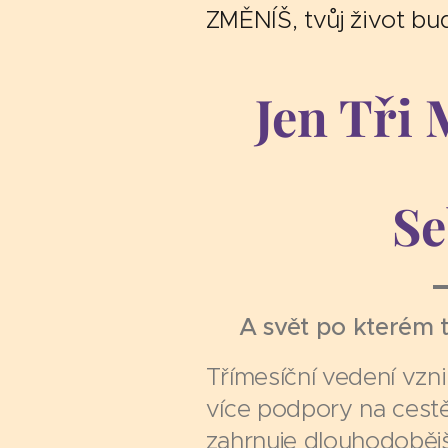
ZMĚNÍŠ, tvůj život bude
Jen Tři 
Se
A svět po kterém to
Třímesíční vedení vznik
více podpory na cestě
zahrnuje dlouhodobějš