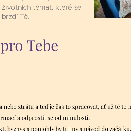
ivotních témat, které se
 brzdí Tě.
 pro Tebe
a nebo ztrátu a teď je čas to zpracovat, ať už tě to 
ormací a odprostit se od minulosti.
kt, byznys a pomohly by ti tipy a návod do začátku