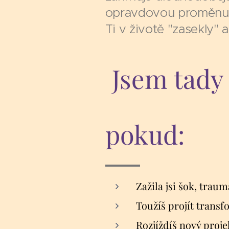
opravdovou proměnu ž
Ti v životě "zasekly" a
Jsem tady
pokud:
Zažila jsi šok, traum
Toužíš projít transf
Rozjíždíš nový proje