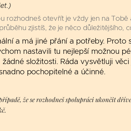
et.)
 rozhodneš otevřít je vždy jen na Tobě a
průběhu zjistíš, že je něco důležitějšího, 
nální a má jiné přání a potřeby. Prot
bychom nastavili tu nejlepší možnou p
žádné složitosti. Ráda vysvětluji věc
 snadno pochopitelné a účinné.
v případě, že se rozhodneš spolupráci ukončit dří
kč.