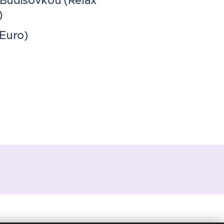
 Budišovkou
(Relax
)
Euro)