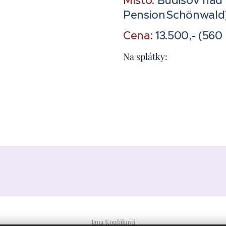
Místo:
Budišov nad
Pension Schönwald
Cena:
13.500,- (560
Na splátky:
Jana Kouláková