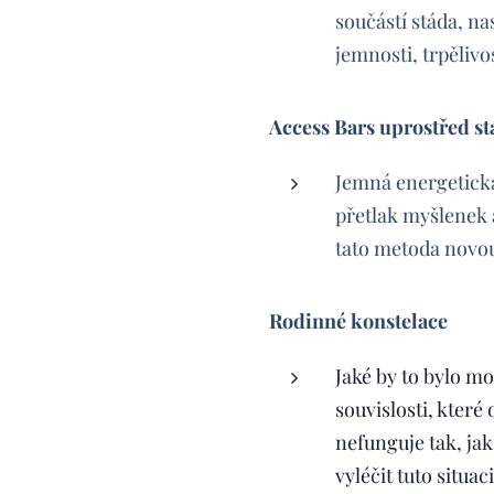
součástí stáda, na
jemnosti, trpělivo
Access Bars uprostřed st
Jemná energetická
přetlak myšlenek 
tato metoda novo
Rodinné konstelace
Jaké by to bylo mo
souvislosti, které
nefunguje tak, jak
vyléčit tuto situaci