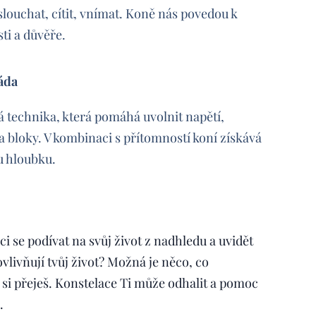
slouchat, cítit, vnímat. Koně nás povedou k
sti a důvěře.
áda
 technika, která pomáhá uvolnit napětí,
a bloky. V kombinaci s přítomností koní získává
u hloubku.
ci se podívat na svůj život z nadhledu a uvidět
 ovlivňují tvůj život? Možná je něco, co
 si přeješ. Konstelace Ti může odhalit a pomoc
.