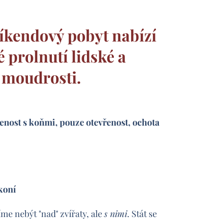
íkendový pobyt nabízí
 prolnutí lidské a
 moudrosti.
enost s koňmi, pouze otevřenost, ochota
koní
íme nebýt "nad" zvířaty, ale
s nimi
. Stát se