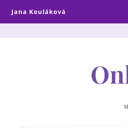
Jana Kouláková
On
M