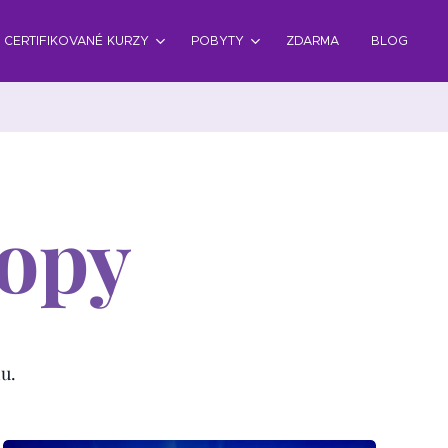
CERTIFIKOVANÉ KURZY
POBYTY
ZDARMA
BLOG
opy
u.