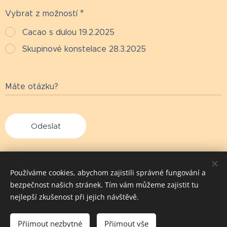
Vybrat z možností
Cacao s dulou 19.2.2025
Skupinové konstelace 28.3.2025
Máte otázku?
Odeslat
Používáme cookies, abychom zajistili správné fungování a
bezpečnost našich stránek. Tím vám můžeme zajistit tu
nejlepší zkušenost při jejich návštěvě.
Jana Kouláková
Facebook
Cookies
Přijmout nezbytné
Přijmout vše