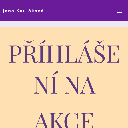
Jana Kouláková
PŘÍHLÁŠE
NÍ NA
AKCE